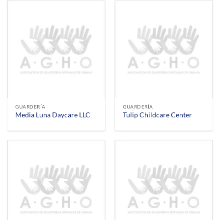
GUARDERÍA
GUARDERÍA
Media Luna Daycare LLC
Tulip Childcare Center