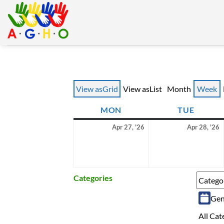
Skip
to
content
View as
Grid
View as
List
Month
Week
MON
MONDAY
TUE
TUESD
27
2
Apr 27, '26
Apr 28, '26
April
A
2026
2
Categories
Catego
Gen
All Cat