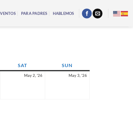
EVENTOS
PARA PADRES
HABLEMOS
Y
SAT
SATURDAY
SUN
SUNDAY
1
2
3
May 2, '26
May 3, '26
May
May
May
2026
2026
2026