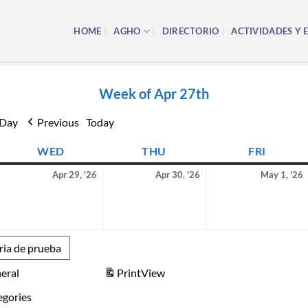
HOME
AGHO
DIRECTORIO
ACTIVIDADES Y 
Week of Apr 27th
Day
Previous
Today
AY
WED
WEDNESDAY
THU
THURSDAY
FRI
FRIDA
8
29
30
Apr 29, '26
Apr 30, '26
May 1, '26
pril
April
April
026
2026
2026
ria de prueba
eral
Print
View
egories